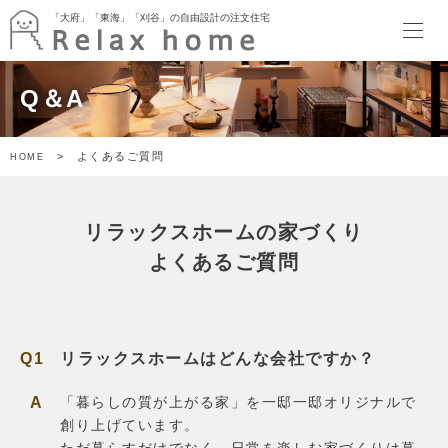
「大府」「東海」「刈谷」の自由設計の注文住宅
「大府」「東海」「刈谷」の自由設計の注文住宅
HOME
Q＆A
最新情報
イベント
暮らしのトピックス
> よくあるご質問
HOME
Relax home ブログ
モデルハウス
SORATTORIA
リラックスホームの家づくり
terrace side kitchen HOUSE
garden kitchen HOUSE
よくあるご質問
暮らしのスタイル
ぬりかべW断熱スタイル
ゲヤスタイル
ドマスタイル
リラックスホームはどんな会社ですか？
アトリエスタイル
キャンバススタイル
「暮らしの質が上がる家」を一邸一邸オリジナルで
施工事例
創り上げています。
家づくり