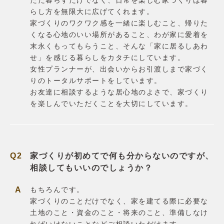
ただ暮らすだけでなく、日常を楽しむ家づくりは暮
家づくりの流れ
らし方を無限大に広げてくれます。
価格・仕様
家づくりのワクワク感を一緒に楽しむこと、帰りた
性能
くなる心地のいい場所があること、わが家に愛着を
アフターメンテナンス・保証
末永くもってもらうこと、そんな「家に居るしあわ
土地・分譲住宅
せ」を感じる暮らしをカタチにしています。
土地から探す
女性プランナーが、出会いからお引渡しまで家づく
分譲住宅
りのトータルサポートをしています。
リラックスホームについて
お友達に相談するような居心地のよさで、家づくり
会社概要
を楽しんでいただくことを大切にしています。
コンセプト
施工エリア
スタッフ紹介
お客様の声
家づくりが初めてで何も分からないのですが、
よくあるご質問
相談してもいいのでしょうか？
お問合せ
もちろんです。
家づくりのことだけでなく、家を建てる際に必要な
土地のこと・資金のこと・将来のこと、準備しなけ