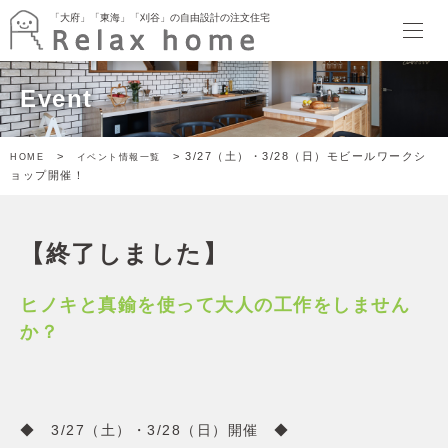
「大府」「東海」「刈谷」の自由設計の注文住宅
「大府」「東海」「刈谷」の自由設計の注文住宅
HOME
Event
最新情報
イベント
暮らしのトピックス
>
> 3/27（土）・3/28（日）モビールワークシ
HOME
イベント情報一覧
Relax home ブログ
ョップ開催！
モデルハウス
SORATTORIA
terrace side kitchen HOUSE
【終了しました】
garden kitchen HOUSE
暮らしのスタイル
ぬりかべW断熱スタイル
ヒノキと真鍮を使って大人の工作をしません
ゲヤスタイル
か？
ドマスタイル
アトリエスタイル
キャンバススタイル
施工事例
◆ 3/27（土）・3/28（日）開催 ◆
家づくり